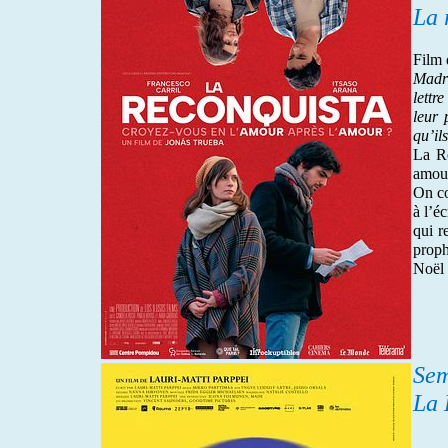
La
Film 
Madri
lettr
leur 
qu’il
La Re
amour
On co
à l’é
qui r
proph
Noël 
Sem
La