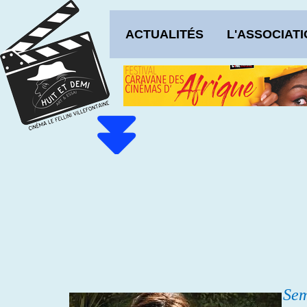
ACTUALITÉS
L'ASSOCIAT
Sem